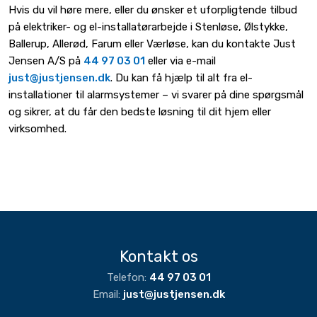
Hvis du vil høre mere, eller du ønsker et uforpligtende tilbud
på elektriker- og el-installatørarbejde i Stenløse, Ølstykke,
Ballerup, Allerød, Farum eller Værløse, kan du kontakte Just
Jensen A/S på
44 97 03 01
eller via e-mail
just@justjensen.dk
. Du kan få hjælp til alt fra el-
installationer til alarmsystemer – vi svarer på dine spørgsmål
og sikrer, at du får den bedste løsning til dit hjem eller
virksomhed.
Kontakt os​
Telefon:
44 97 03 01​
Email:
just@justjensen.dk