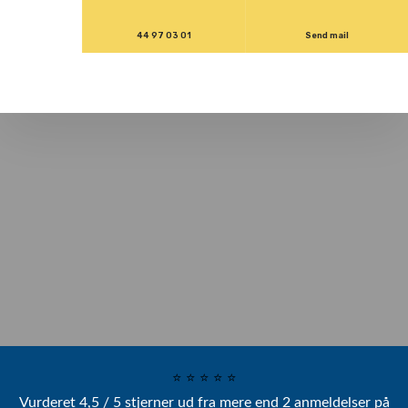
44 97 03 01
Send mail
⭐ ⭐ ⭐ ⭐ ⭐​
Vurderet 4,5 / 5 stjerner ud fra mere end 2 anmeldelser på